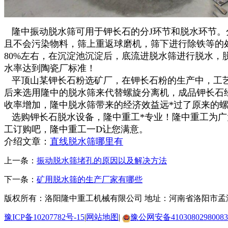
隆中振动脱水筛可用于钾长石的分J环节和脱水环节。
且不会污染物料，筛上重返球磨机，筛下进行除铁等的
80%左右，在沉淀池沉淀后，底流进脱水筛进行脱水，
水率达到陶瓷厂标准！
平顶山某钾长石粉选矿厂，在钾长石粉的生产中，工艺
后来选用隆中的脱水筛来代替螺旋分离机，成品钾长石
收率增加，隆中脱水筛带来的经济效益远*过了原来的
选购钾长石脱水设备，隆中重工*专业！隆中重工为广
工订购吧，隆中重工一D让您满意。
介绍文章：
直线脱水筛哪里有
上一条：
振动脱水筛堵孔的原因以及解决方法
下一条：
矿用脱水筛的生产厂家有哪些
版权所有：洛阳隆中重工机械有限公司
地址：河南省洛阳市孟
豫ICP备10207782号-15
|
网站地图
|
豫公网安备41030802980083