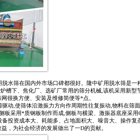
脱水筛在国内外市场口碑都很好。隆中矿用脱水筛是一种
G炉槽下、焦化厂、选矿厂常用的筛分机械,该机采用新型
筛网很换方便、安装及维修简便等*点。
驱动,使筛体沿激振力方向作周期性往复振动,物料在筛面
侧板采用*质钢板制作而成,侧板与横梁、激振器底座采用
备投资成本大、耗能多、占地面积大、噪音大、操作复
效益，为社会经济的发展做出了一D的贡献。