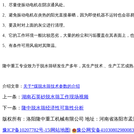
1、尽量使振动电机在阴凉通风处。
2、避免振动电机在炎热的阳光直接暴晒，因为即使机器不运转也会容
3、要及时对上面的灰尘进行清理。
4、它的工作环境一般比较恶劣，大量的粉尘和污垢覆盖在其表面上，
5、有条件可用风扇对其降温。
隆中重工专业致力于脱水筛研发生产多年，其生产技术.、生产工艺成熟、生
介绍文章：
关于*煤脱水筛技术参数的介绍
上一条：
湖南石英砂脱水筛工作现场视频
下一条：
隆中脱水筛经济性可靠性分析
版权所有：洛阳隆中重工机械有限公司
地址：河南省洛阳市孟
豫ICP备10207782号-15
|
网站地图
|
豫公网安备41030802980083