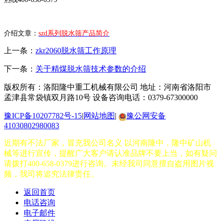
介绍文章：
szd系列脱水筛产品简介
上一条：
zkr2060脱水筛工作原理
下一条：
关于精煤脱水筛技术参数的介绍
版权所有：洛阳隆中重工机械有限公司
地址：河南省洛阳市
孟津县常袋镇双月路10号
设备咨询电话：0379-67300000
豫ICP备10207782号-15
|
网站地图
|
豫公网安备
41030802980083
近期有不法厂家，冒充我公司名义 以河南隆中，隆中矿山机
械等进行宣传，提醒广大客户请认准品牌不要上当，如有疑问
请拨打400-658-0379进行咨询。未经我司同意擅自盗用图片视
频，我司将追究法律责任。
返回首页
电话咨询
电子邮件