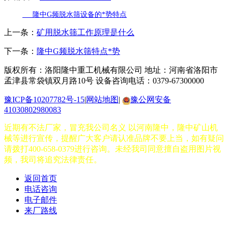
隆中G频脱水筛设备的*势特点
上一条：
矿用脱水筛工作原理是什么
下一条：
隆中G频脱水筛特点*势
版权所有：洛阳隆中重工机械有限公司
地址：河南省洛阳市
孟津县常袋镇双月路10号
设备咨询电话：0379-67300000
豫ICP备10207782号-15
|
网站地图
|
豫公网安备
41030802980083
近期有不法厂家，冒充我公司名义 以河南隆中，隆中矿山机
械等进行宣传，提醒广大客户请认准品牌不要上当，如有疑问
请拨打400-658-0379进行咨询。未经我司同意擅自盗用图片视
频，我司将追究法律责任。
返回首页
电话咨询
电子邮件
来厂路线