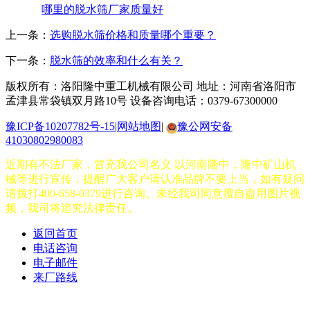
哪里的脱水筛厂家质量好
上一条：
选购脱水筛价格和质量哪个重要？
下一条：
脱水筛的效率和什么有关？
版权所有：洛阳隆中重工机械有限公司
地址：河南省洛阳市
孟津县常袋镇双月路10号
设备咨询电话：0379-67300000
豫ICP备10207782号-15
|
网站地图
|
豫公网安备
41030802980083
近期有不法厂家，冒充我公司名义 以河南隆中，隆中矿山机
械等进行宣传，提醒广大客户请认准品牌不要上当，如有疑问
请拨打400-658-0379进行咨询。未经我司同意擅自盗用图片视
频，我司将追究法律责任。
返回首页
电话咨询
电子邮件
来厂路线