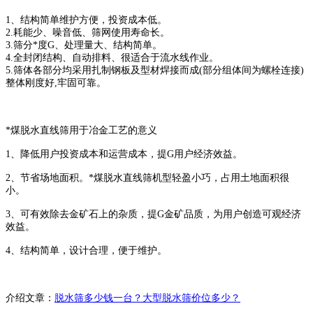
1、结构简单维护方便，投资成本低。
2.耗能少、噪音低、筛网使用寿命长。
3.筛分*度G、处理量大、结构简单。
4.全封闭结构、自动排料、很适合于流水线作业。
5.筛体各部分均采用扎制钢板及型材焊接而成(部分组体间为螺栓连接)
整体刚度好,牢固可靠。
*煤脱水直线筛用于冶金工艺的意义
1、降低用户投资成本和运营成本，提G用户经济效益。
2、节省场地面积。*煤脱水直线筛机型轻盈小巧，占用土地面积很
小。
3、可有效除去金矿石上的杂质，提G金矿品质，为用户创造可观经济
效益。
4、结构简单，设计合理，便于维护。
介绍文章：
脱水筛多少钱一台？大型脱水筛价位多少？