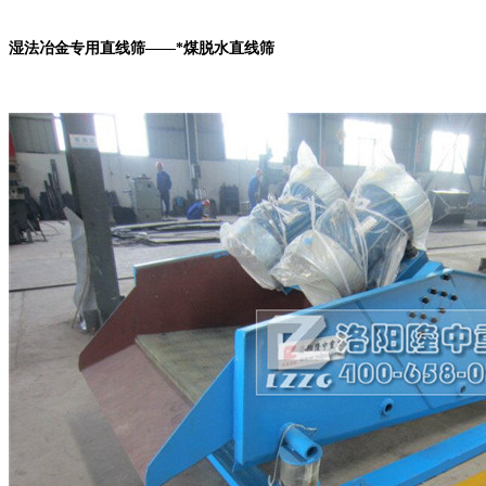
湿法冶金专用直线筛——*煤脱水直线筛