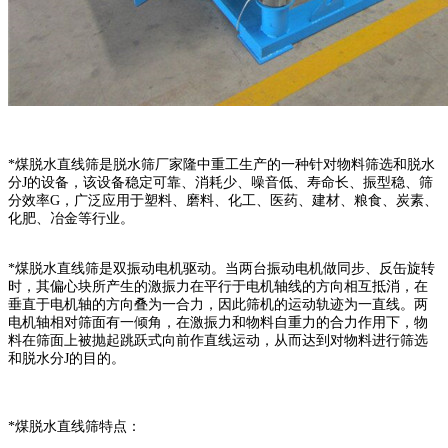
*煤脱水直线筛是脱水筛厂家隆中重工生产的一种针对物料筛选和脱水
分J的设备，该设备稳定可靠、消耗少、噪音低、寿命长、振型稳、筛
分效率G，广泛应用于塑料、磨料、化工、医药、建材、粮食、炭素、
化肥、冶金等行业。
*煤脱水直线筛是双振动电机驱动。当两台振动电机做同步、反缶旋转
时，其偏心块所产生的激振力在平行于电机轴线的方向相互抵消，在
垂直于电机轴的方向叠为一合力，因此筛机的运动轨迹为一直线。两
电机轴相对筛面有一倾角，在激振力和物料自重力的合力作用下，物
料在筛面上被抛起跳跃式向前作直线运动，从而达到对物料进行筛选
和脱水分J的目的。
*煤脱水直线筛特点：