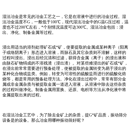
湿法冶金是常见的冶金工艺之一，它是在溶液中进行的冶金过程。湿
法冶金温度不G，一般低于100℃，现代湿法冶金中的G温G压过程，温
度也不过200℃左右，*个别情况温度可达300℃。湿法冶金包括：浸
出、净化、制备金属等过程。
浸出用适当的溶剂处理矿石或*矿，使要提取的金属成某种离子（阳离
子或络阴离子）形态进入溶液，而脉石及其它杂质则不溶解，这样的
过程叫浸出。浸出后经沉清和过滤，获得含金属（离子）的浸出液和
由脉石矿物绢成的不溶残渣（浸出渣）。对某些难浸出的矿石或*矿，
在浸出前常常需要进行预备处理，使被提取的金属转变为易于浸出的
某种化合物或盐类。例如，转变为可溶性的硫酸盐而进行的硫酸化焙
烧等，都是常用的预备处理方法。净化在浸出过程中，常常有部分金
属或非金属杂质与被提取金属一道进入溶液，从溶液中除去这些杂质
的过程叫做净化。制备金属用置换、还原、电积等方法从净化液中将
金属提取出来的过程。
在湿法冶金工艺中，为了除去金矿上的杂质，提G*矿品质，振动筛分
设备是的设备。那么冶金用哪种振动筛好呢？