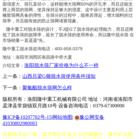
面强度大、筛孔直径小，这样能增大筛网50%的开孔率，而且还能支
撑上两层的筛网，使其保持足够大的强度。这中设计主要是利用上层
橡胶筛网具备的弹性，在筛分的过程中，能将其弹起，增大细料的过
筛率，并且能有效的防止筛网堵塞现象。
隆中重工对脱水筛的设计，不J提G了脱水筛的处理能力，而且还降
低了脱水筛的故障率，延长了脱水筛的使用寿命，所以隆中脱水筛 在
市场销量一直遥遥*先。
隆中重工脱水筛咨询电话：400-658-0379
地址：洛阳市涧西区南昌路中侨大厦
洛阳脱水筛厂家价格为什么不一样
介绍文章：
上一条：
山西吕梁G频脱水筛使用条件须知
下一条：
聚氨酯脱水筛网怎么样
版权所有：洛阳隆中重工机械有限公司
地址：河南省洛阳市
孟津县常袋镇双月路10号
设备咨询电话：0379-67300000
豫ICP备10207782号-15
|
网站地图
|
豫公网安备
41030802980083
近期有不法厂家，冒充我公司名义 以河南隆中，隆中矿山机