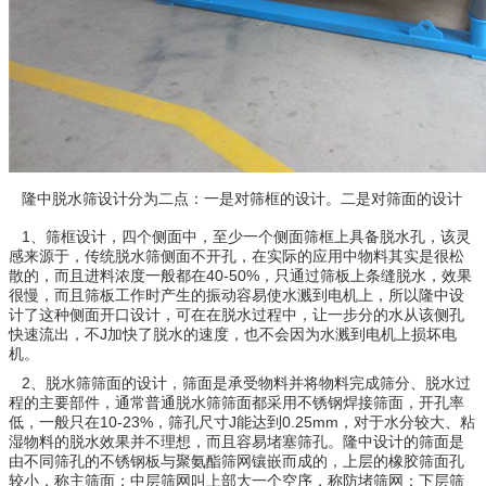
隆中脱水筛设计分为二点：一是对筛框的设计。二是对筛面的设计
1、筛框设计，四个侧面中，至少一个侧面筛框上具备脱水孔，该灵
感来源于，传统脱水筛侧面不开孔，在实际的应用中物料其实是很松
散的，而且进料浓度一般都在40-50%，只通过筛板上条缝脱水，效果
很慢，而且筛板工作时产生的振动容易使水溅到电机上，所以隆中设
计了这种侧面开口设计，可在在脱水过程中，让一步分的水从该侧孔
快速流出，不J加快了脱水的速度，也不会因为水溅到电机上损坏电
机。
2、脱水筛筛面的设计，筛面是承受物料并将物料完成筛分、脱水过
程的主要部件，通常普通脱水筛筛面都采用不锈钢焊接筛面，开孔率
低，一般只在10-23%，筛孔尺寸J能达到0.25mm，对于水分较大、粘
湿物料的脱水效果并不理想，而且容易堵塞筛孔。隆中设计的筛面是
由不同筛孔的不锈钢板与聚氨酯筛网镶嵌而成的，上层的橡胶筛面孔
较小，称主筛面；中层筛网叫上部大一个空序，称防堵筛网；下层筛