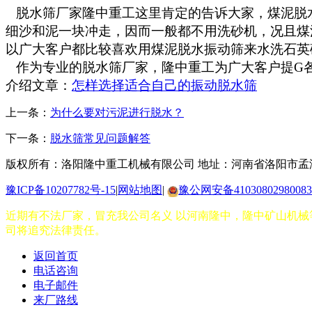
脱水筛厂家隆中重工这里肯定的告诉大家，煤泥脱水
细沙和泥一块冲走，因而一般都不用洗砂机，况且煤
以广大客户都比较喜欢用煤泥脱水振动筛来水洗石英
作为专业的脱水筛厂家，隆中重工为广大客户提G各种类
介绍文章：
怎样选择适合自己的振动脱水筛
上一条：
为什么要对污泥进行脱水？
下一条：
脱水筛常见问题解答
版权所有：洛阳隆中重工机械有限公司
地址：河南省洛阳市孟
豫ICP备10207782号-15
|
网站地图
|
豫公网安备41030802980083
近期有不法厂家，冒充我公司名义 以河南隆中，隆中矿山机械等
司将追究法律责任。
返回首页
电话咨询
电子邮件
来厂路线