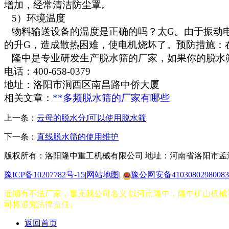
增加，经常清洁防尘罩。
5）环境温度
物料输送设备的温度是正确的吗？太G。由于振动电
的升G，造成散热困难，使电机烧坏了。预防措施：
隆中是专业研发生产脱水筛的厂家，如果你的脱水
电话：400-658-0379
地址：洛阳市涧西区南昌路中侨大厦
相关文章：
**多频脱水筛的厂家有哪些
上一条：
云母的脱水分J可以使用脱水筛
下一条：
直线脱水筛的使用维护
版权所有：洛阳隆中重工机械有限公司
地址：河南省洛阳市孟
豫ICP备10207782号-15
|
网站地图
|
豫公网安备41030802980083
近期有不法厂家，冒充我公司名义 以河南隆中，隆中矿山机械等
司将追究法律责任。
返回首页