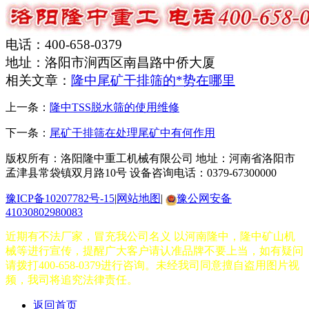
电话：400-658-0379
地址：洛阳市涧西区南昌路中侨大厦
相关文章：
隆中尾矿干排筛的*势在哪里
上一条：
隆中TSS脱水筛的使用维修
下一条：
尾矿干排筛在处理尾矿中有何作用
版权所有：洛阳隆中重工机械有限公司
地址：河南省洛阳市
孟津县常袋镇双月路10号
设备咨询电话：0379-67300000
豫ICP备10207782号-15
|
网站地图
|
豫公网安备
41030802980083
近期有不法厂家，冒充我公司名义 以河南隆中，隆中矿山机
械等进行宣传，提醒广大客户请认准品牌不要上当，如有疑问
请拨打400-658-0379进行咨询。未经我司同意擅自盗用图片视
频，我司将追究法律责任。
返回首页