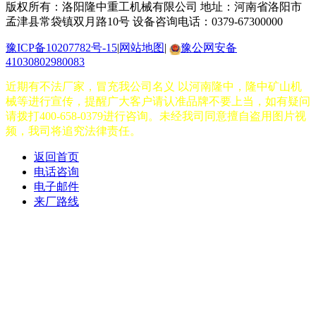
版权所有：洛阳隆中重工机械有限公司
地址：河南省洛阳市
孟津县常袋镇双月路10号
设备咨询电话：0379-67300000
豫ICP备10207782号-15
|
网站地图
|
豫公网安备
41030802980083
近期有不法厂家，冒充我公司名义 以河南隆中，隆中矿山机
械等进行宣传，提醒广大客户请认准品牌不要上当，如有疑问
请拨打400-658-0379进行咨询。未经我司同意擅自盗用图片视
频，我司将追究法律责任。
返回首页
电话咨询
电子邮件
来厂路线