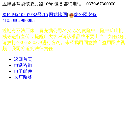
孟津县常袋镇双月路10号
设备咨询电话：0379-67300000
豫ICP备10207782号-15
|
网站地图
|
豫公网安备
41030802980083
近期有不法厂家，冒充我公司名义 以河南隆中，隆中矿山机
械等进行宣传，提醒广大客户请认准品牌不要上当，如有疑问
请拨打400-658-0379进行咨询。未经我司同意擅自盗用图片视
频，我司将追究法律责任。
返回首页
电话咨询
电子邮件
来厂路线