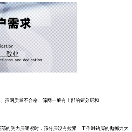
2、筛网质量不合格，筛网一般有上部的筛分层和
底部的受力层绷紧时，筛分层没有拉紧，工作时钻屑的抛
掷力大