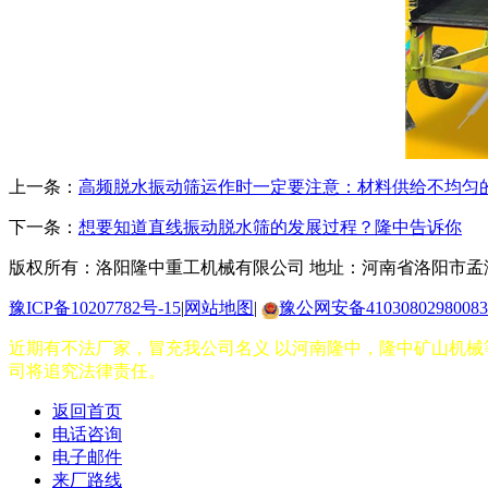
上一条：
高频脱水振动筛运作时一定要注意：材料供给不均匀
下一条：
想要知道直线振动脱水筛的发展过程？隆中告诉你
版权所有：洛阳隆中重工机械有限公司
地址：河南省洛阳市孟
豫ICP备10207782号-15
|
网站地图
|
豫公网安备41030802980083
近期有不法厂家，冒充我公司名义 以河南隆中，隆中矿山机械等
司将追究法律责任。
返回首页
电话咨询
电子邮件
来厂路线