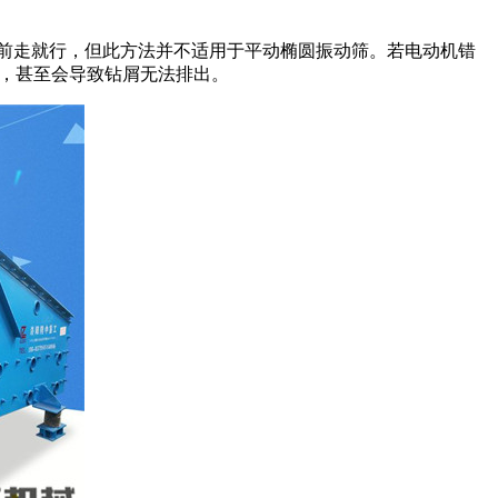
前走就行，但此方法并不适用于平动椭圆振动筛。若电
动机错
长，甚至会导致钻屑无法排出。