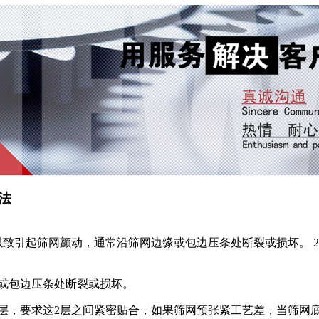
法
以致引起筛网颤动，通常沿筛网边缘或包边压条处断裂或损坏。 
或包边压条处断裂或损坏。
层，要求这2层之间紧密贴合，如果筛网预张紧工艺差，当筛网