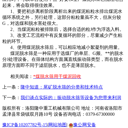
起来，将会取得很佳效果。
1
、要把初步离析阶段离析出来的煤泥粘粒水排出煤泥水
循环系统之外，另行处理，这部分粘粒量虽不大，但灰分较
G，对选煤和脱水害处很大。
2
、当煤泥粘粒被排除后，选择合适的粒J作为浮选入料。
3
、改变工艺流程中有反复循环的部分，尽量减少产生粘
粒的环节。
4
、使用煤泥脱水筛后，可以相应地减小絮凝剂的用量。
煤泥脱水筛是一种应用于选煤厂的单层、G频、**的脱水
分J处理设备。在筛体结构方面属直线振动筛类型，而在脱水
原理方面即不同于滤层脱水，也不是薄层脱水。
相关阅读：
*煤脱水筛用于煤泥回收
上一条：
隆中知道：尾矿脱水筛的分类和技术特点
下一条：
我们谈点实际的：振动脱水筛等设备为您带来利润
版权所有：洛阳隆中重工机械有限公司
地址：河南省洛阳市
孟津县常袋镇双月路10号
设备咨询电话：0379-67300000
豫ICP备10207782号-15
|
网站地图
|
豫公网安备