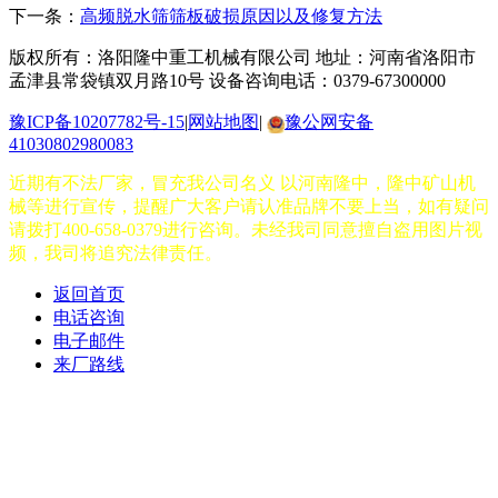
下一条：
高频脱水筛筛板破损原因以及修复方法
版权所有：洛阳隆中重工机械有限公司
地址：河南省洛阳市
孟津县常袋镇双月路10号
设备咨询电话：0379-67300000
豫ICP备10207782号-15
|
网站地图
|
豫公网安备
41030802980083
近期有不法厂家，冒充我公司名义 以河南隆中，隆中矿山机
械等进行宣传，提醒广大客户请认准品牌不要上当，如有疑问
请拨打400-658-0379进行咨询。未经我司同意擅自盗用图片视
频，我司将追究法律责任。
返回首页
电话咨询
电子邮件
来厂路线