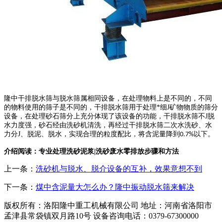
隆中干排脱水筛与脱水筛属相同设备，在处理物料上是不同的，不同
的物料使用的筛子是不同的，干排脱水筛用于处理*细J矿物物质的筛分
设备，在处理砂石筛分上充分体现了该设备的功能，干排脱水筛不J脱
水力度强，砂石经由洗砂机清洗，再经过干排脱水筛二次水洗砂、水
力分J、脱泥、脱水，实现合理的粒度配比，将含泥量降到
以下。
0.7%
介绍阅读：
专业处理洗砂泥浆|洗砂废水零排放步骤和方法
上一条：
洗砂机与脱水、脱介设备的互补，效果意想不到
下一条：
煤中含泥量大怎么办？隆中振动脱水筛来解决
版权所有：洛阳隆中重工机械有限公司
地址：河南省洛阳市
孟津县常袋镇双月路10号
设备咨询电话：0379-67300000