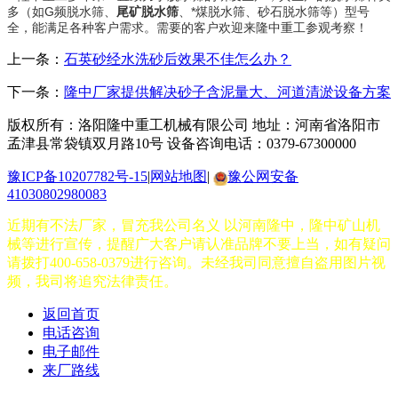
多（如G频脱水筛、
尾矿脱水筛
、*煤脱水筛、砂石脱水筛等）型号
全，能满足各种客户需求。需要的客户欢迎来隆中重工参观考察！
上一条：
石英砂经水洗砂后效果不佳怎么办？
下一条：
隆中厂家提供解决砂子含泥量大、河道清淤设备方案
版权所有：洛阳隆中重工机械有限公司
地址：河南省洛阳市
孟津县常袋镇双月路10号
设备咨询电话：0379-67300000
豫ICP备10207782号-15
|
网站地图
|
豫公网安备
41030802980083
近期有不法厂家，冒充我公司名义 以河南隆中，隆中矿山机
械等进行宣传，提醒广大客户请认准品牌不要上当，如有疑问
请拨打400-658-0379进行咨询。未经我司同意擅自盗用图片视
频，我司将追究法律责任。
返回首页
电话咨询
电子邮件
来厂路线