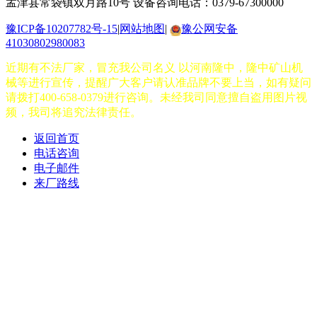
孟津县常袋镇双月路10号
设备咨询电话：0379-67300000
豫ICP备10207782号-15
|
网站地图
|
豫公网安备
41030802980083
近期有不法厂家，冒充我公司名义 以河南隆中，隆中矿山机
械等进行宣传，提醒广大客户请认准品牌不要上当，如有疑问
请拨打400-658-0379进行咨询。未经我司同意擅自盗用图片视
频，我司将追究法律责任。
返回首页
电话咨询
电子邮件
来厂路线