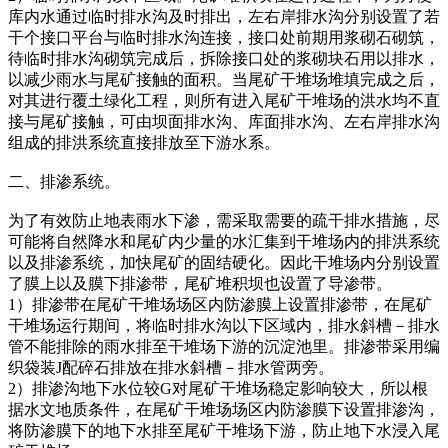
库内水通过临时排水沟及时排出，左右岸排水沟分别设置了若
干个接口平台与临时排水沟连接，接口处前期用浆砌石砌筑，
待临时排水沟砌筑完成后，拆除接口处的浆砌块石用以排水，
以减少雨水与尾矿接触的面积。当尾矿干堆场堆填完成之后，
对其进行覆土绿化工程，则所有进入尾矿干堆场的洪水均不直
接与尾矿接触，可由坝面排水沟、库面排水沟、左右岸排水沟
组成的排洪系统直接排放至下游水系。
二、排渗系统。
为了有效防止地表雨水下渗，需采取需要的疏干排水措施，尽
可能将自然降水和尾矿内少量的水汇集到干堆场内的排洪系统
以及排渗系统，加快尾矿的固结硬化。因此干堆场内分别设置
了膜上以及膜下排渗带，尾矿堆积坝也设置了导渗带。
1）排渗带在尾矿干堆场场区内防渗膜上设置排渗带，在尾矿
干堆场运行期间，将临时排水沟以下区域内，排水斜槽－排水
管不能排除的雨水排至干堆场下游的沉淀池里。排渗带采用编
织袋装J配碎石排放在排水斜槽－排水管两旁。
2）排渗沟地下水位较G对尾矿干堆场稳定影响较大，所以根
据水文地质条件，在尾矿干堆场场区内防渗膜下设置排渗沟，
将防渗膜下的地下水排至尾矿干堆场下游，防止地下水浸入尾