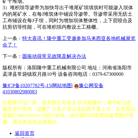
矿干堆场。
3）堆积坝导渗带为加快导出干堆尾矿坝填筑时可能渗入坝体
内的尾矿水，在每J堆筑体中铺设导渗带。导渗带采用无纺土
工布铺设在每J子坝，同时为增加坝体整体性，上下层咬合及
抗剪切等性能，可在堆积坝内敷设土工格栅。
上一条：
特大喜讯！隆中重工受邀参加马来西亚各地机械展览
会了！
下一条：
圆振动筛常见故障及解决办法
版权所有：洛阳隆中重工机械有限公司
地址：河南省洛阳市
孟津县常袋镇双月路10号
设备咨询电话：0379-67300000
豫ICP备10207782号-15
|
网站地图
|
豫公网安备
41030802980083
近期有不法厂家，冒充我公司名义 以河南隆中，隆中矿山机
械等进行宣传，提醒广大客户请认准品牌不要上当，如有疑问
请拨打400-658-0379进行咨询。未经我司同意擅自盗用图片视
频，我司将追究法律责任。
返回首页