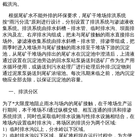
截洪沟。
根据尾矿水不能外排的环保要求，尾矿干堆场排洪系统
按“雨污分流”原则进行设计，分别设置了排洪系统与渗滤液收
集系统。排洪系统由排水斜槽－排水管、临时排水沟、坝面排
水沟及左、右岸排水沟组成，把未与尾矿接触的雨水直接排出
场外。渗滤液收集系统由排水斜槽－排水管、排渗带组成，把
雨季时进入堆场并与尾矿接触的雨水排至干堆场下游的沉淀
池，从尾矿干堆场内排出的尾矿水在沉淀池中澄清后，上清液
通过设置在沉淀池旁边的回水泵站泵扬送到选矿厂作为生产用
水循环使用，或扬送到污水处理厂进行处理后外排;沉淀物则
通过泥浆泵扬送到尾矿浓缩池。每次汛期来临之前，池内沉淀
物应全部去除，以保证沉淀池的容量。
一、排洪分区
为了*大限度地阻止雨水与场内的尾矿接触，在干堆场生产运
行期间，本干堆场不J通过纵横交错、相互连通的排洪和排渗
系统排洪，同时也采取临时排水设施与性排水设施相结合，在
堆场内设置临时排水沟，将场区的排洪分为两个区域:
1）临时排水沟以上，分水岭以下区域。
2）临时排水沟以下区域。尾矿堆积坝在运行过程中，为方便