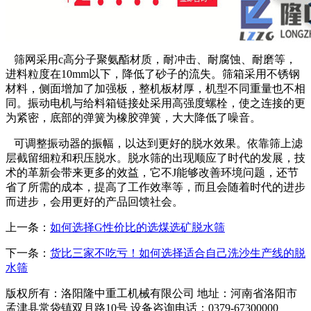
筛网采用c高分子聚氨酯材质，耐冲击、耐腐蚀、耐磨等，
进料粒度在10mm以下，降低了砂子的流失。筛箱采用不锈钢
材料，侧面增加了加强板，整机板材厚，机型不同重量也不相
同。振动电机与给料箱链接处采用高强度螺栓，使之连接的更
为紧密，底部的弹簧为橡胶弹簧，大大降低了噪音。
可调整振动器的振幅，以达到更好的脱水效果。依靠筛上滤
层截留细粒和积压脱水。脱水筛的出现顺应了时代的发展，技
术的革新会带来更多的效益，它不J能够改善环境问题，还节
省了所需的成本，提高了工作效率等，而且会随着时代的进步
而进步，会用更好的产品回馈社会。
上一条：
如何选择G性价比的选煤选矿脱水筛
下一条：
货比三家不吃亏！如何选择适合自己洗沙生产线的脱
水筛
版权所有：洛阳隆中重工机械有限公司
地址：河南省洛阳市
孟津县常袋镇双月路10号
设备咨询电话：0379-67300000