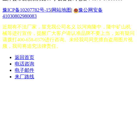
豫ICP备10207782号-15
|
网站地图
|
豫公网安备
41030802980083
近期有不法厂家，冒充我公司名义 以河南隆中，隆中矿山机
械等进行宣传，提醒广大客户请认准品牌不要上当，如有疑问
请拨打400-658-0379进行咨询。未经我司同意擅自盗用图片视
频，我司将追究法律责任。
返回首页
电话咨询
电子邮件
来厂路线