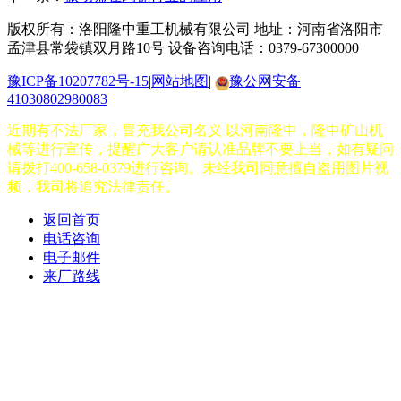
版权所有：洛阳隆中重工机械有限公司
地址：河南省洛阳市
孟津县常袋镇双月路10号
设备咨询电话：0379-67300000
豫ICP备10207782号-15
|
网站地图
|
豫公网安备
41030802980083
近期有不法厂家，冒充我公司名义 以河南隆中，隆中矿山机
械等进行宣传，提醒广大客户请认准品牌不要上当，如有疑问
请拨打400-658-0379进行咨询。未经我司同意擅自盗用图片视
频，我司将追究法律责任。
返回首页
电话咨询
电子邮件
来厂路线