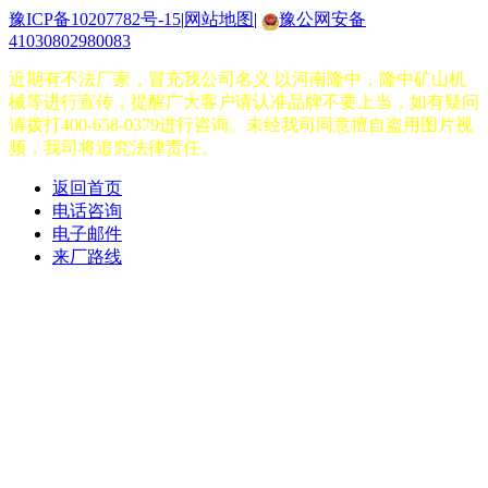
豫ICP备10207782号-15
|
网站地图
|
豫公网安备
41030802980083
近期有不法厂家，冒充我公司名义 以河南隆中，隆中矿山机
械等进行宣传，提醒广大客户请认准品牌不要上当，如有疑问
请拨打400-658-0379进行咨询。未经我司同意擅自盗用图片视
频，我司将追究法律责任。
返回首页
电话咨询
电子邮件
来厂路线