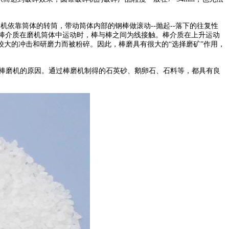
依靠筒体的转筒，带动筒体内部的钢棒做滚动--抛起--落下的往复性
中棒介质在磨机筒体中运动时，棒与棒之间为线接触。棒介质在上升运动
大的冲击和研磨力而被粉碎。因此，棒磨具有很大的“选择磨矿”作用，
向棒磨机的原因。通过棒磨机制得的石英砂、鹅卵石、石料等，都具有良