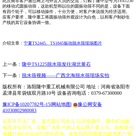
此次南非客户通过网上与外贸人员的交流，订购了隆中型号为3YA1230
的移动式圆振动筛，这款机型和以往的圆振动筛不同的是，设备下面
有四个轮子，可以移动操作，十分方便，对客户来说很为经济适用。
应客户要求，隆中重工将圆振动筛外观设计为白色，以和客户制砂生
产线的其它设备协调一致。
介绍文章：
宁夏TS2445、TS1845振动脱水筛现场图片
上一条：
隆中TS1225脱水筛发往湖北黄石
下一条：
脱水筛视频——广西北海脱水筛现场实拍
版权所有：洛阳隆中重工机械有限公司
地址：河南省洛阳市
孟津县常袋镇双月路10号
设备咨询电话：0379-67300000
豫ICP备10207782号-15
|
网站地图
|
豫公网安备
41030802980083
近期有不法厂家，冒充我公司名义 以河南隆中，隆中矿山机
械等进行宣传，提醒广大客户请认准品牌不要上当，如有疑问
请拨打400-658-0379进行咨询。未经我司同意擅自盗用图片视